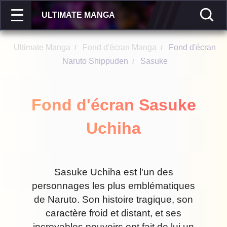
ULTIMATE MANGA
Ultimate Manga
Fond d'écran Manga
Fond d'écran
/
/
Naruto Shippuden
Sasuke
/
Fond d'écran Sasuke
Uchiha
Sasuke Uchiha est l'un des
personnages les plus emblématiques
de Naruto. Son histoire tragique, son
caractère froid et distant, et ses
incroyables pouvoirs ont fait de lui un