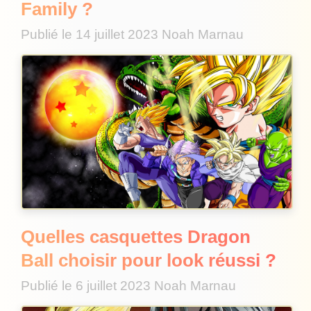
Family ?
Publié le
14 juillet 2023
Noah Marnau
Quelles casquettes Dragon
Ball choisir pour look réussi ?
Publié le
6 juillet 2023
Noah Marnau