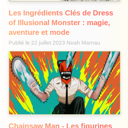
Les Ingrédients Clés de Dress
of Illusional Monster : magie,
aventure et mode
Publié le
22 juillet 2023
Noah Marnau
Chainsaw Man - Les figurines