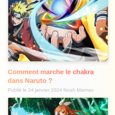
Comment marche le chakra
dans Naruto ?
Publié le
24 janvier 2024
Noah Marnau