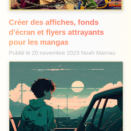
Créer des affiches, fonds
d'écran et flyers attrayants
pour les mangas
Publié le
20 novembre 2023
Noah Marnau