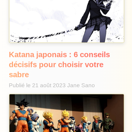
Katana japonais : 6 conseils
décisifs pour choisir votre
sabre
Publié le
21 août 2023
Jane Sano