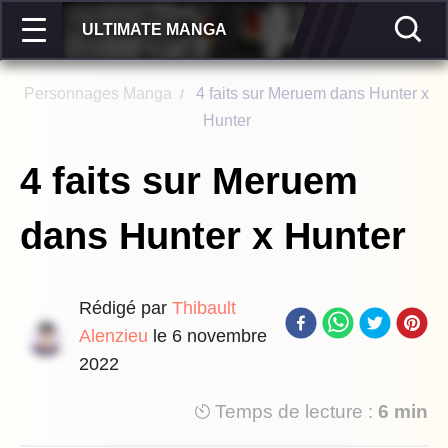
ULTIMATE MANGA
Personnages Manga
4 faits sur Meruem dans Hunter x
/
Hunter
4 faits sur Meruem
dans Hunter x Hunter
Rédigé par
Thibault
Alenzieu
le
6 novembre
2022
Temps de lecture :
6 min