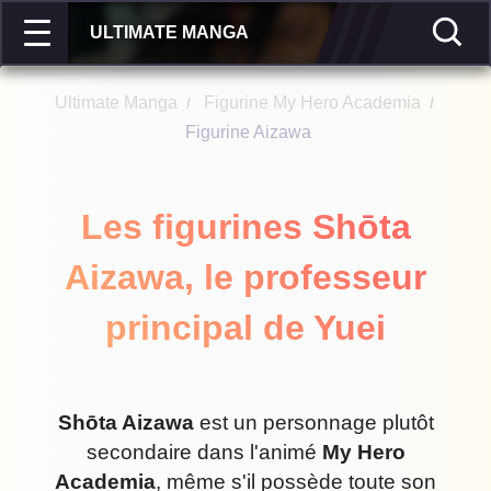
ULTIMATE MANGA
Ultimate Manga
Figurine My Hero Academia
/
/
Figurine Aizawa
Les figurines Shōta
Aizawa, le professeur
principal de Yuei
Shōta Aizawa
est un personnage plutôt
secondaire dans l'animé
My Hero
Academia
, même s'il possède toute son