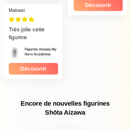
Découvrir
Matrawi
Très jolie cette
figurine
Figurine Aizawa My
Hero Academia
Découvrir
Encore de nouvelles figurines
Shōta Aizawa