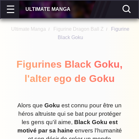
ULTIMATE MANGA
Ultimate Manga
Figurine Dragon Ball Z
Figurine
/
/
Black Goku
Figurines Black Goku,
l'alter ego de Goku
Alors que
Goku
est connu pour être un
héros altruiste qui se bat pour protéger
les gens qu'il aime,
Black Goku est
motivé par sa haine
envers l'humanité
et son désir de créer un monde