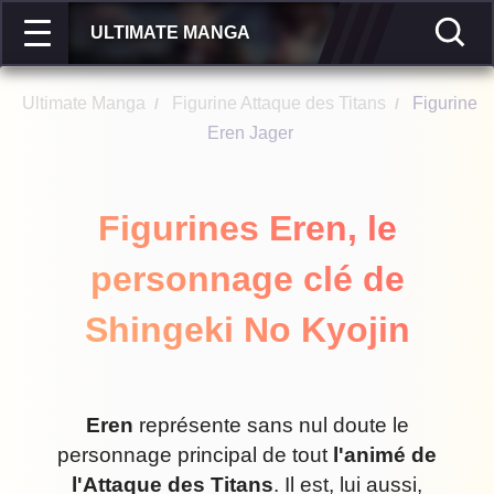
ULTIMATE MANGA
Ultimate Manga
Figurine Attaque des Titans
Figurine
/
/
Eren Jager
Figurines Eren, le
personnage clé de
Shingeki No Kyojin
Eren
représente sans nul doute le
personnage principal de tout
l'animé de
l'Attaque des Titans
. Il est, lui aussi,