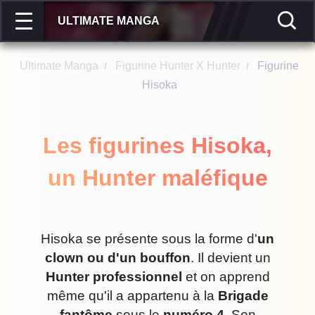
ULTIMATE MANGA
Ultimate Manga
Figurine Hunter X Hunter
Figurine
/
/
Hisoka
Les figurines Hisoka,
un Hunter maléfique
Hisoka se présente sous la forme d'
un
clown ou d'un bouffon
. Il devient un
Hunter professionnel
et on apprend
même qu'il a appartenu à la
Brigade
fantôme
sous le
numéro 4
. Son