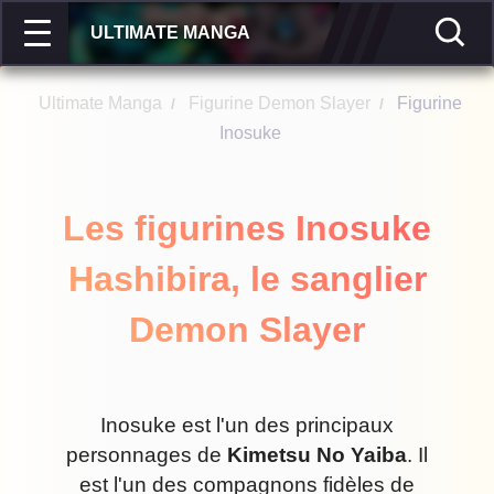
ULTIMATE MANGA
Ultimate Manga
Figurine Demon Slayer
Figurine
/
/
Inosuke
Les figurines Inosuke
Hashibira, le sanglier
Demon Slayer
Inosuke est l'un des principaux
personnages de
Kimetsu No Yaiba
. Il
est l'un des compagnons fidèles de