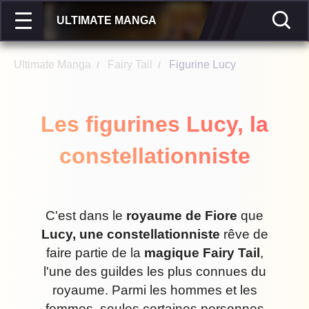
ULTIMATE MANGA
Ultimate Manga
Fairy Tail
Figurine Lucy
/
/
Les figurines Lucy, la
constellationniste
C'est dans le
royaume de Fiore
que
Lucy, une constellationniste
rêve de
faire partie de la
magique Fairy Tail
,
l'une des guildes les plus connues du
royaume. Parmi les hommes et les
femmes, seules certaines personnes