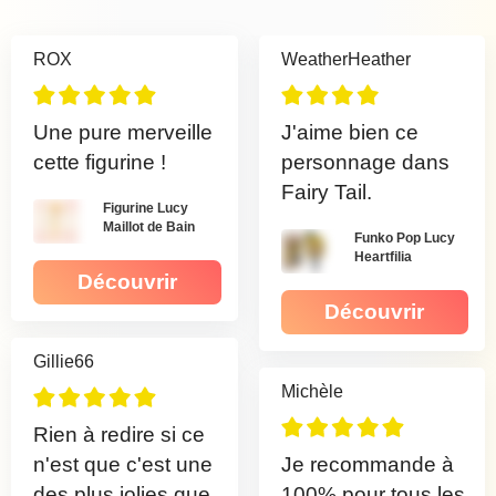
ROX
WeatherHeather
Une pure merveille
J'aime bien ce
cette figurine !
personnage dans
Fairy Tail.
Figurine Lucy
Maillot de Bain
Funko Pop Lucy
Heartfilia
Découvrir
Découvrir
Gillie66
Michèle
Rien à redire si ce
n'est que c'est une
Je recommande à
des plus jolies que
100% pour tous les