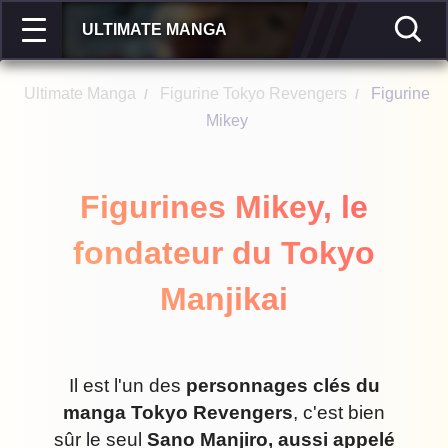
ULTIMATE MANGA
Ultimate Manga
Figurine Tokyo Revengers
Figurine
/
/
Mikey
Figurines Mikey, le
fondateur du Tokyo
Manjikai
Il est l'un des
personnages clés du
manga Tokyo Revengers
, c'est bien
sûr le seul
Sano Manjiro, aussi appelé