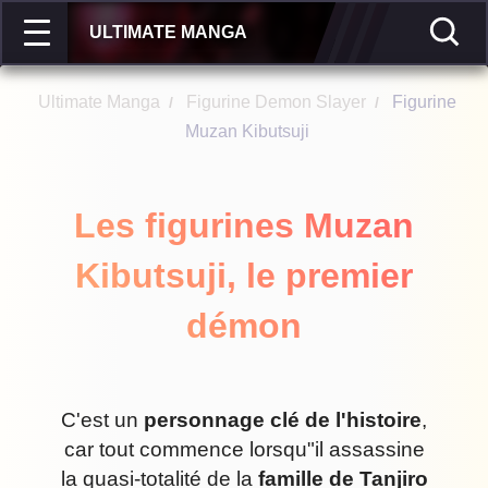
ULTIMATE MANGA
Ultimate Manga
Figurine Demon Slayer
Figurine
/
/
Muzan Kibutsuji
Les figurines Muzan
Kibutsuji, le premier
démon
C'est un
personnage clé de l'histoire
,
car tout commence lorsqu"il assassine
la quasi-totalité de la
famille de Tanjiro