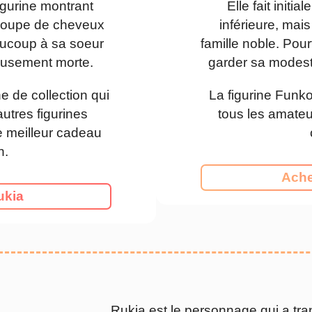
igurine montrant
Elle fait initi
 coupe de cheveux
inférieure, mais
aucoup à sa soeur
famille noble. Pour
eusement morte.
garder sa modest
e de collection qui
La figurine Funk
autres figurines
tous les amateu
e meilleur cadeau
n.
Ache
ukia
Rukia est le personnage qui a tr