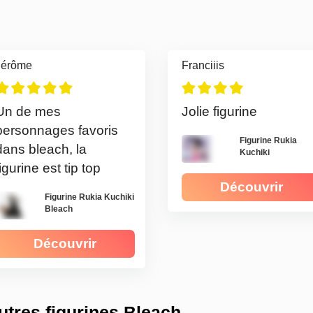
Jérôme
Franciiis
Un de mes
Jolie figurine
personnages favoris
Figurine Rukia
dans bleach, la
Kuchiki
figurine est tip top
Découvrir
Figurine Rukia Kuchiki
Bleach
Découvrir
utres figurines Bleach