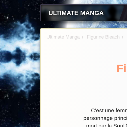
ULTIMATE MANGA
Ultimate Manga
Figurine Bleach
/
/
Fi
C'est une femm
personnage princi
mort par la Soul