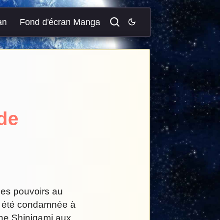
an
Fond d'écran Manga
 de
ses pouvoirs au
it été condamnée à
une Shinigami aux