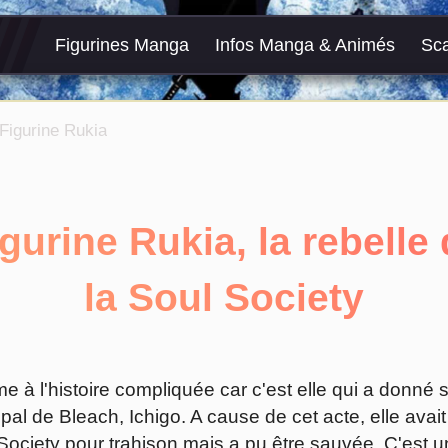
Figurines Manga
Infos Manga & Animés
Sc
Figurine Rukia
gurine Rukia, la rebelle
la Soul Society
e à l'histoire compliquée car c'est elle qui a donné 
pal de Bleach, Ichigo. A cause de cet acte, elle ava
 Society pour trahison mais a pu être sauvée. C'est 