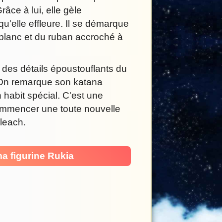
râce à lui, elle gèle
u'elle effleure. Il se démarque
 blanc et du ruban accroché à
 des détails époustouflants du
On remarque son katana
 habit spécial. C'est une
commencer une toute nouvelle
Bleach.
a figurine Rukia