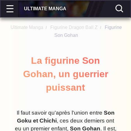
ULTIMATE MANGA
Ultimate Manga
Figurine Dragon Ball Z
Figurine
/
/
Son Gohan
La figurine Son
Gohan, un guerrier
puissant
Il faut savoir qu'après l'union entre
Son
Goku et Chichi
, ces deux derniers ont
eu un premier enfant,
Son Gohan
. Il est,