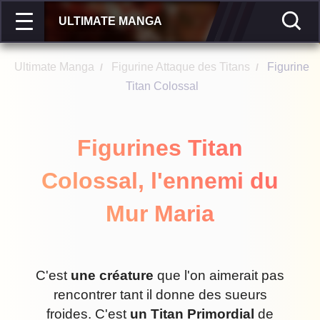
ULTIMATE MANGA
Ultimate Manga
Figurine Attaque des Titans
Figurine
/
/
Titan Colossal
Figurines Titan
Colossal, l'ennemi du
Mur Maria
C'est
une créature
que l'on aimerait pas
rencontrer tant il donne des sueurs
froides. C'est
un Titan Primordial
de