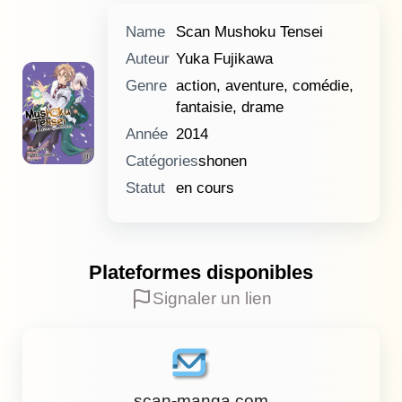
Name
Scan Mushoku Tensei
Auteur
Yuka Fujikawa
Genre
action, aventure, comédie,
fantaisie, drame
Année
2014
Catégories
shonen
Statut
en cours
Plateformes disponibles
Signaler un lien
scan-manga.com