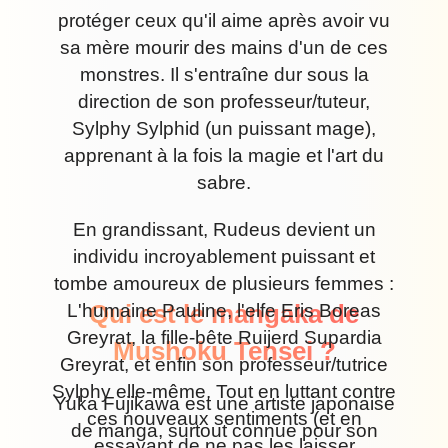
protéger ceux qu'il aime après avoir vu
sa mère mourir des mains d'un de ces
monstres. Il s'entraîne dur sous la
direction de son professeur/tuteur,
Sylphy Sylphid (un puissant mage),
apprenant à la fois la magie et l'art du
sabre.
En grandissant, Rudeus devient un
individu incroyablement puissant et
tombe amoureux de plusieurs femmes :
Qui est le mangaka de
L'humaine Pauline, l'elfe Eris Boreas
Greyrat, la fille-bête Ruijerd Supardia
Mushoku Tensei ?
Greyrat, et enfin son professeur/tutrice
Sylphy elle-même. Tout en luttant contre
Yuka Fujikawa est une artiste japonaise
ces nouveaux sentiments (et en
de manga, surtout connue pour son
essayant de ne pas les laisser