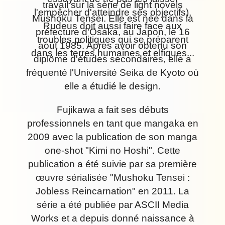
travail sur la série de light novels
l'empêcher d'atteindre ses objectifs),
Mushoku Tensei. Elle est née dans la
Rudeus doit aussi faire face aux
préfecture d'Osaka, au Japon, le 16
troubles politiques qui se préparent
août 1985. Après avoir obtenu son
dans les terres humaines et elfiques...
diplôme d'études secondaires, elle a
fréquenté l'Université Seika de Kyoto où
elle a étudié le design.
Fujikawa a fait ses débuts
professionnels en tant que mangaka en
2009 avec la publication de son manga
one-shot "Kimi no Hoshi". Cette
publication a été suivie par sa première
œuvre sérialisée "Mushoku Tensei :
Jobless Reincarnation" en 2011. La
série a été publiée par ASCII Media
Works et a depuis donné naissance à