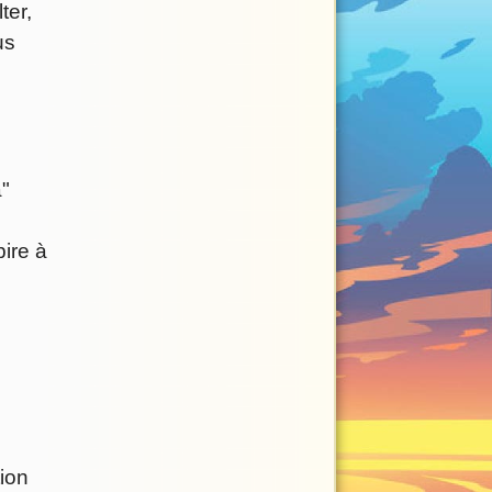
ter,
us
"
pire à
tion