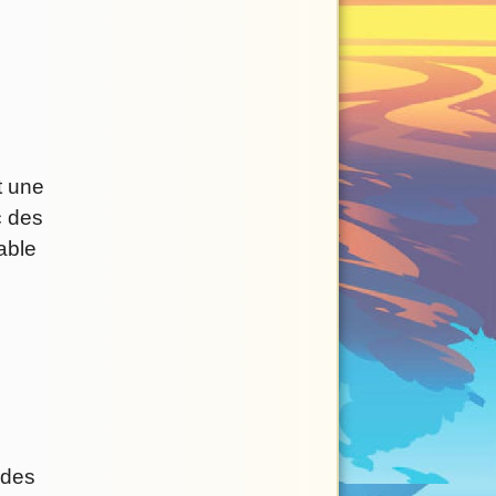
t une
c des
able
 des