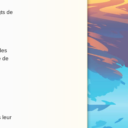
gts de
des
é de
 leur