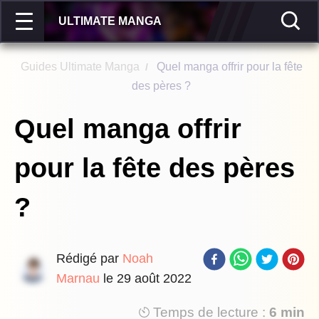
ULTIMATE MANGA
Guides Ultimate Manga
Quel manga offrir pour la fête
/
des pères ?
Quel manga offrir
pour la fête des pères
?
Rédigé par
Noah
Marnau
le
29 août 2022
Temps de lecture :
6 min