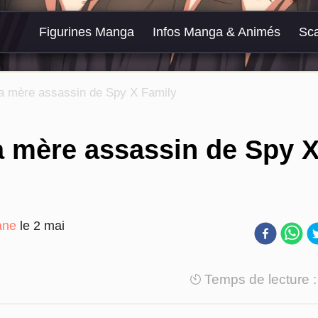
Figurines Manga
Infos Manga & Animés
Sc
La mère assassin de Spy X Family
a mère assassin de Spy 
ane
le
2 mai
Temps de lecture 