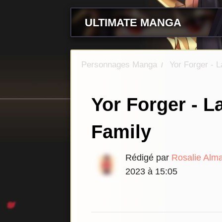
ULTIMATE MANGA
Personnages Manga
Yor Forger - 
/
Yor Forger - L
Family
Rédigé par
Rosalie Alm
2023 à 15:05