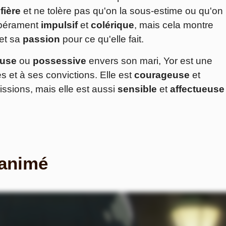
t
fière
et ne tolère pas qu'on la sous-estime ou qu'on 
empérament
impulsif
et
colérique
, mais cela montre
et sa
passion
pour ce qu'elle fait.
ouse
ou
possessive
envers son mari, Yor est une
s et à ses convictions. Elle est
courageuse
et
ssions, mais elle est aussi
sensible
et
affectueuse
’animé