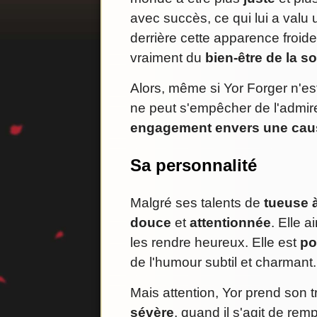
avec succès, ce qui lui a valu
derrière cette apparence froid
vraiment du
bien-être de la s
Alors, même si Yor Forger n'e
ne peut s'empêcher de l'admir
engagement envers une cause
Sa personnalité
Malgré ses talents de
tueuse 
douce
et
attentionnée
. Elle 
les rendre heureux. Elle est
po
de l'humour subtil et charmant.
Mais attention, Yor prend son t
sévère
, quand il s'agit de rem