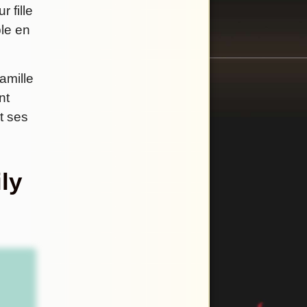
r fille
ble en
amille
nt
t ses
ly