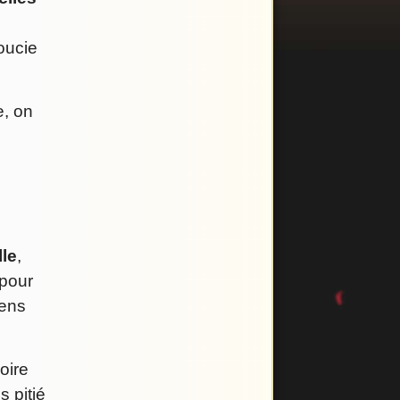
oucie
e, on
lle
,
 pour
sens
voire
s pitié