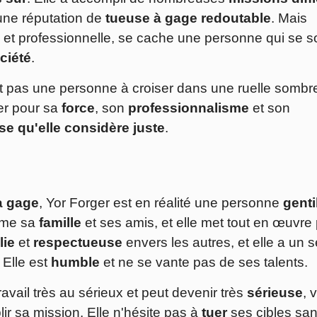
 une réputation de
tueuse à gage redoutable
. Mais
e et professionnelle, se cache une personne qui se s
ociété
.
st pas une personne à croiser dans une ruelle sombr
er pour sa
force
, son
professionnalisme
et son
 qu'elle considère juste
.
à gage
, Yor Forger est en réalité une personne
genti
aime sa
famille
et ses amis, et elle met tout en œuvre
lie
et
respectueuse
envers les autres, et elle a un 
 Elle est
humble
et ne se vante pas de ses talents.
ravail très au sérieux et peut devenir très
sérieuse
, 
plir sa mission. Elle n'hésite pas à
tuer
ses cibles san