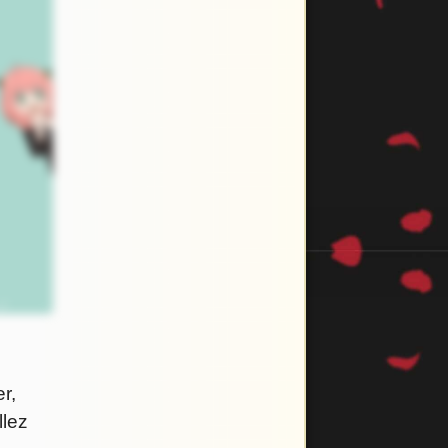
r,
llez