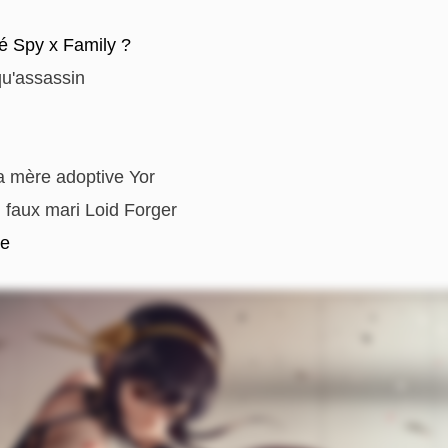
mé Spy x Family ?
u'assassin
a mère adoptive Yor
n faux mari Loid Forger
te