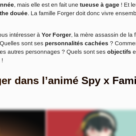
onnée
, mais elle est en fait une
tueuse à gage
! Et leu
athe douée
. La famille Forger doit donc vivre ensem
nous intéresser à
Yor Forger
, la mère assassin de la f
? Quelles sont ses
personnalités cachées
? Comme
es autres personnages ? Quels sont ses
objectifs
e
 !
ger dans l’animé Spy x Fami