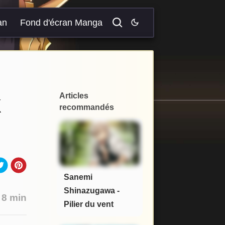
an
Fond d'écran Manga
Articles
X
recommandés
Sanemi
Shinazugawa -
:
8 min
Pilier du vent