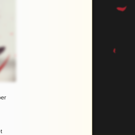
per
t