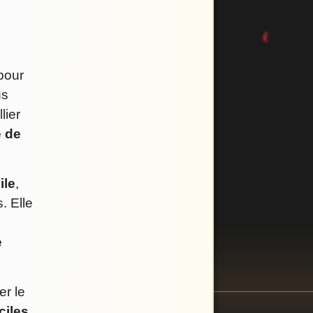
 pour
us
lier
e de
ile
,
. Elle
e
er le
ciles