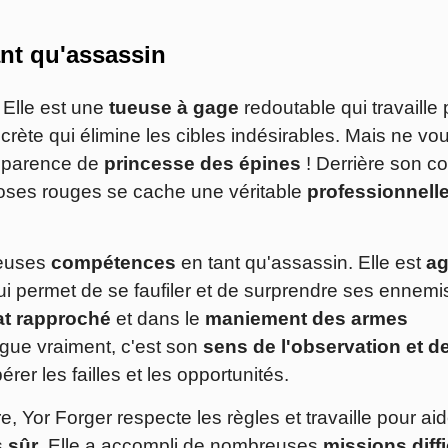
nt qu'assassin
Elle est une
tueuse à gage
redoutable qui travaille
crète qui élimine les cibles indésirables. Mais ne vo
apparence de
princesse des épines
! Derrière son col
roses rouges se cache une véritable
professionnell
reuses
compétences
en tant qu'assassin. Elle est
ag
lui permet de se faufiler et de surprendre ses ennemis
t rapproché
et dans le
maniement des armes
ingue vraiment, c'est son
sens de l'observation et d
érer les failles et les opportunités.
, Yor Forger respecte les règles et travaille pour aid
s
sûr
. Elle a accompli de nombreuses
missions diffi