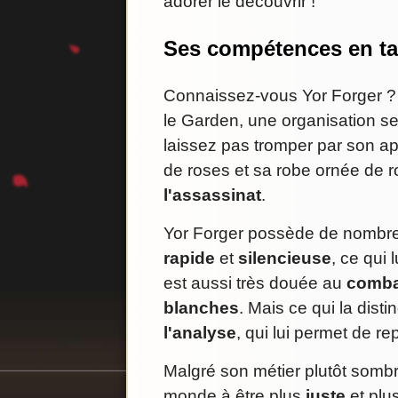
adorer le découvrir !
Ses compétences en ta
Connaissez-vous Yor Forger ? 
le Garden, une organisation se
laissez pas tromper par son 
de roses et sa robe ornée de 
l'assassinat
.
Yor Forger possède de nomb
rapide
et
silencieuse
, ce qui 
est aussi très douée au
comba
blanches
. Mais ce qui la dist
l'analyse
, qui lui permet de rep
Malgré son métier plutôt sombre
monde à être plus
juste
et plu