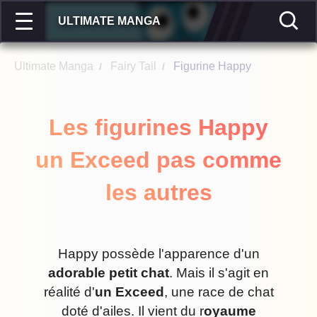
ULTIMATE MANGA
Ultimate Manga
Fairy Tail
Figurine Happy
/
/
Les figurines Happy
un Exceed pas comme
les autres
Happy possède l'apparence d'un
adorable petit chat
. Mais il s'agit en
réalité d'
un Exceed
, une race de chat
doté d'ailes. Il vient du r
oyaume