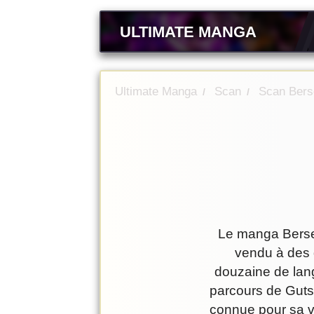
ULTIMATE MANGA
Ultimate Manga
Scan
Scan Bers
/
/
Le manga Berser
vendu à des d
douzaine de lang
parcours de Guts,
connue pour sa v