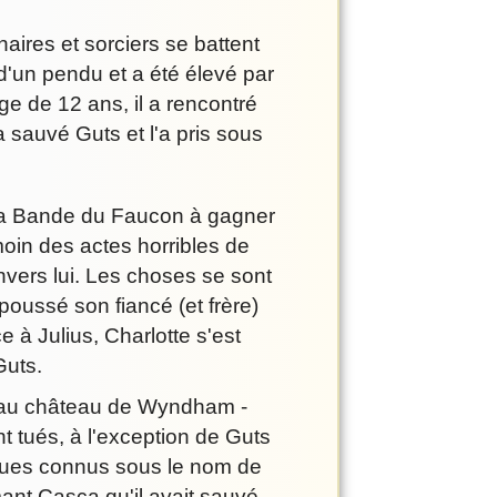
ires et sorciers se battent
 d'un pendu et a été élevé par
e de 12 ans, il a rencontré
 sauvé Guts et l'a pris sous
é la Bande du Faucon à gagner
oin des actes horribles de
nvers lui. Les choses se sont
 poussé son fiancé (et frère)
ce à Julius, Charlotte s'est
Guts.
er au château de Wyndham -
 tués, à l'exception de Guts
fiques connus sous le nom de
mant Casca qu'il avait sauvé