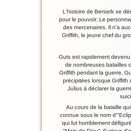
L'histoire de Berserk se d
pour le pouvoir. Le personnag
des mercenaires. Il n'a au
Griffith, le jeune chef du 
Guts est rapidement devenu l
de nombreuses batailles c
Griffith pendant la guerre, 
précipitées lorsque Griffith
Julius à déclarer la guerre
suic
Au cours de la bataille q
connue sous le nom d'"Eclip
qui fut horriblement défigu
"Main de Dieu". Furieux d'a