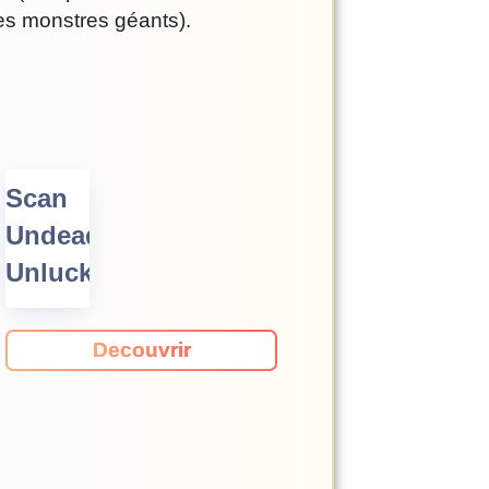
es monstres géants).
Scan
Undead
Unluck
Decouvrir