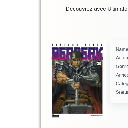
Découvrez avec Ultimate 
Nam
Auteu
Genr
Anné
Catég
Statu