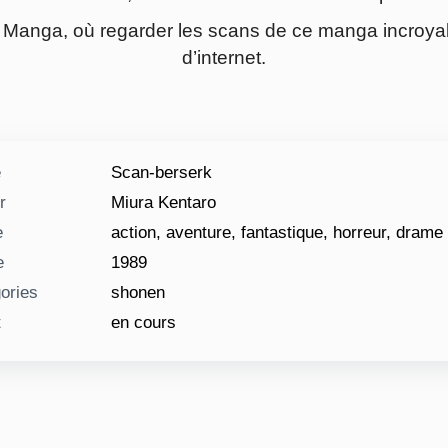
Manga, où regarder les scans de ce manga incroyable
d’internet.
e
Scan-berserk
r
Miura Kentaro
e
action, aventure, fantastique, horreur, drame
e
1989
ories
shonen
t
en cours