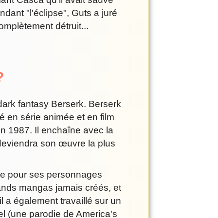
ndant "l'éclipse", Guts a juré
omplètement détruit...
?
dark fantasy Berserk. Berserk
é en série animée et en film
en 1987. Il enchaîne avec la
 deviendra son œuvre la plus
 que pour ses personnages
ands mangas jamais créés, et
l a également travaillé sur un
el (une parodie de America's