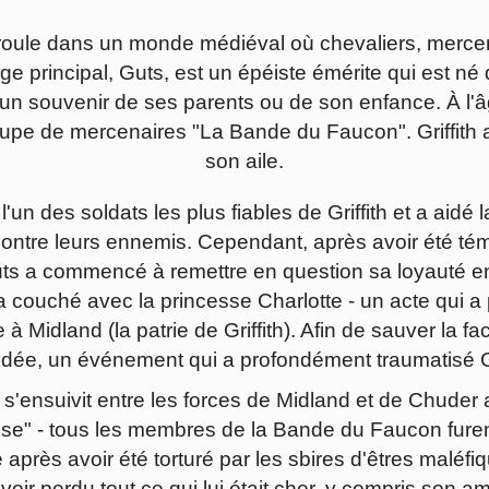
éroule dans un monde médiéval où chevaliers, mercena
e principal, Guts, est un épéiste émérite qui est né
cun souvenir de ses parents ou de son enfance. À l'âg
groupe de mercenaires "La Bande du Faucon". Griffith a
son aile.
'un des soldats les plus fiables de Griffith et a aid
ontre leurs ennemis. Cependant, après avoir été tém
Guts a commencé à remettre en question sa loyauté e
 a couché avec la princesse Charlotte - un acte qui a
 à Midland (la patrie de Griffith). Afin de sauver la fa
idée, un événement qui a profondément traumatisé 
ui s'ensuivit entre les forces de Midland et de Chud
se" - tous les membres de la Bande du Faucon furent
ré après avoir été torturé par les sbires d'êtres malé
voir perdu tout ce qui lui était cher, y compris son a