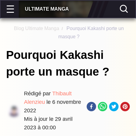
ULTIMATE MANGA
Blog Ultimate Manga
Pourquoi Kakashi porte un
/
masque ?
Pourquoi Kakashi
porte un masque ?
Rédigé par
Thibault
Alenzieu
le
6 novembre
2022
Mis à jour le
29 avril
2023 à 00:00