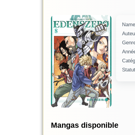
Nam
Auteu
Genr
Anné
Catég
Statu
Mangas disponible