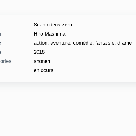
e
Scan edens zero
r
Hiro Mashima
e
action, aventure, comédie, fantaisie, drame
e
2018
ories
shonen
t
en cours