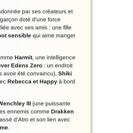
donnée par ses créateurs et
 garçon doté d'une force
iée avec ses amis : une fille
ot sensible
qui aime manger
 comme
Harmit
, une intelligence
uver Edens Zero
: un endroit
s avoir été convaincu),
Shiki
vec
Rebecca et Happy
à bord
enchley III
(une puissante
 des ennemis comme
Drakken
assé d'Atro et son lien avec
time
.