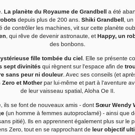
e.
La planète du Royaume de Grandbell
a été aban
robots
depuis plus de 200 ans.
Shiki Grandbell
, un
 de contrôler les machines, vit sur cette planète oubl
en
, qui rêve de devenir astronaute, et
Happy, un rob
des bonbons.
stérieuse fille tombée du ciel
. Elle se présente
 sept divinités
qui règnent sur l'espace afin de
tro
re sans peur ni douleur
. Avec ses conseils (et aprè
s Zero et Mother
par lui-même et part à l'aventure a
de leur vaisseau spatial, Aloha Oe II.
, ils se font de nouveaux amis - dont
Sœur Wendy W
ge
(un homme à femmes autoproclamé) - ainsi que
sans pitié). Ils en apprennent également plus sur le p
ns Zero, tout en se rapprochant de
leur objectif ul