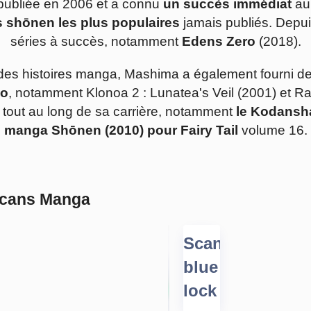
é publiée en 2006 et a connu
un succès immédiat
aup
 shōnen les plus populaires
jamais publiés. Depuis
séries à succès, notamment
Edens Zero
(2018).
rer des histoires manga, Mashima a également fourni d
éo
, notamment Klonoa 2 : Lunatea's Veil (2001) et Ra
tout au long de sa carrière, notamment
le Kodansh
manga Shōnen (2010) pour Fairy Tail
volume 16.
Scans Manga
Scan
blue
lock