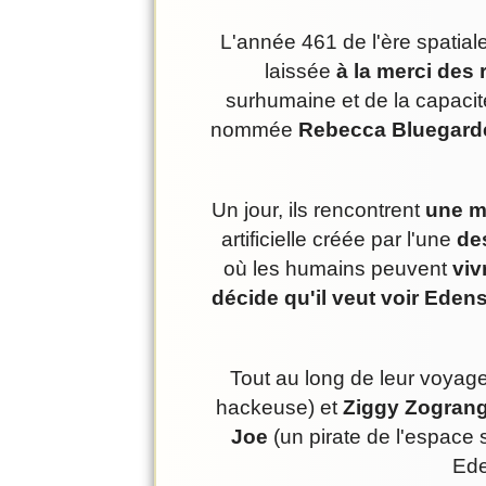
L'année 461 de l'ère spatial
laissée
à la merci des 
surhumaine et de la capacité
nommée
Rebecca Bluegard
Un jour, ils rencontrent
une my
artificielle créée par l'une
des
où les humains peuvent
viv
décide qu'il veut voir Eden
Tout au long de leur voyage
hackeuse) et
Ziggy Zogran
Joe
(un pirate de l'espace 
Ede