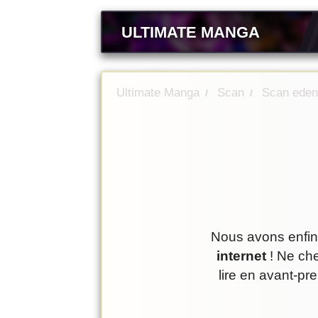
ULTIMATE MANGA
Ultimate Manga
Scan
Scan eden
/
/
Nous avons enfin
internet
! Ne che
lire en avant-pr