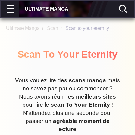
ULTIMATE MANGA
Ultimate Manga
Scan
Scan to your eternity
/
/
Scan To Your Eternity
Vous voulez lire des
scans manga
mais
ne savez pas par où commencer ?
Nous avons réuni
les meilleurs sites
pour lire le
scan To Your Eternity
!
N'attendez plus une seconde pour
passer un
agréable moment de
lecture
.